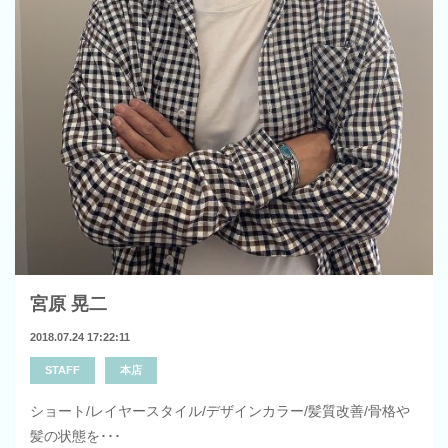
宮原 晃二
2018.07.24 17:22:11
STAFF
本店
ショート/レイヤースタイル/デザインカラー/髪質改善/骨格や
髪の状態を･･･