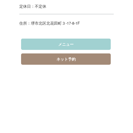
定休日：不定休
住所：堺市北区北花田町３‐17‐8‐1F
メニュー
ネット予約